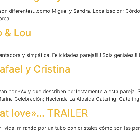
 son diferentes…como Miguel y Sandra. Localización; Córdob
arca
o & Lou
ntadora y simpática. Felicidades pareja!!!!! Sois geniales!!! 
fael y Cristina
an por «A» y que describen perfectamente a esta pareja. 
 Marina Celebración; Hacienda La Albaida Catering; Cater
 at love»… TRAILER
 vida, mirando por un tubo con cristales cómo son las pe