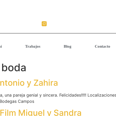
í
Trabajos
Blog
Contacto
 boda
ntonio y Zahira
, una pareja genial y sincera. Felicidades!!!!! Localizacio
g; Bodegas Campos
 Film Miguel y Sandra