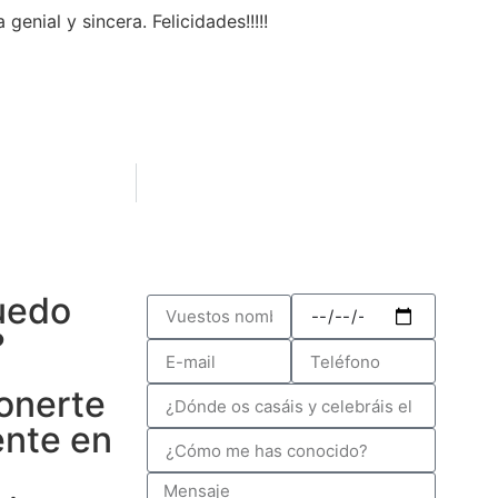
enial y sincera. Felicidades!!!!!
uedo
?
onerte
ente en