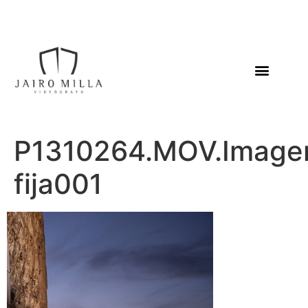
P1310264.MOV.Image
fija001