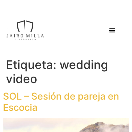
Etiqueta:
wedding
video
SOL – Sesión de pareja en
Escocia