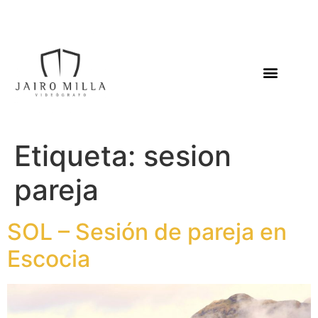
Etiqueta:
sesion
pareja
SOL – Sesión de pareja en
Escocia