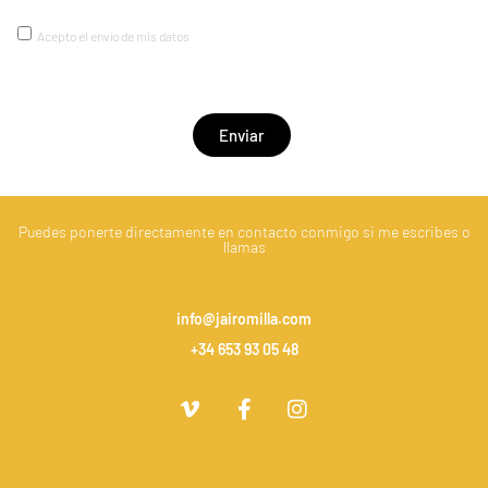
Acepto el envío de mis datos
Enviar
Puedes ponerte directamente en contacto conmigo si me escribes o
llamas
info@jairomilla.com
+34 653 93 05 48